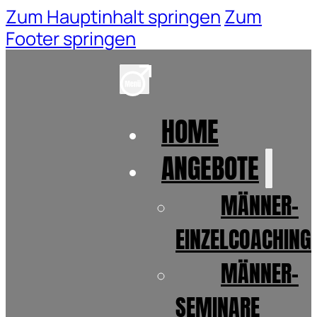
Zum Hauptinhalt springen
Zum
Footer springen
HOME
ANGEBOTE
MÄNNER-
EINZELCOACHING
MÄNNER-
SEMINARE