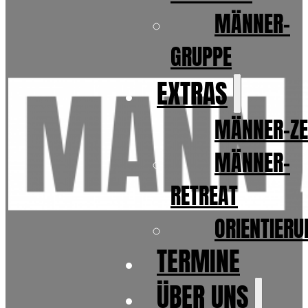
MÄNNER-
GRUPPE
EXTRAS
MÄNNER-ZE
MÄNNER-
RETREAT
ORIENTIER
TERMINE
ÜBER UNS