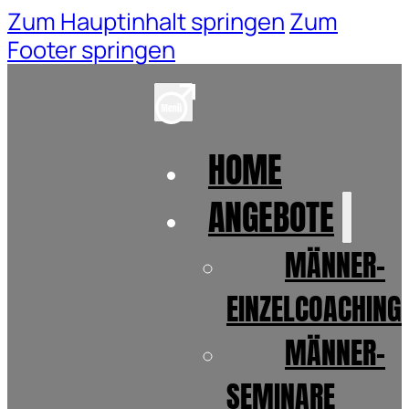
Zum Hauptinhalt springen
Zum
Footer springen
HOME
ANGEBOTE
MÄNNER-
EINZELCOACHING
MÄNNER-
SEMINARE