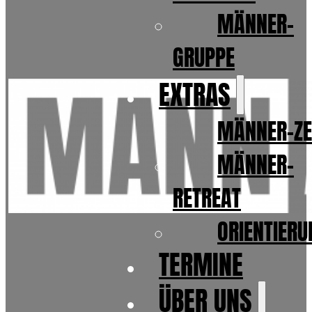
MÄNNER-
GRUPPE
EXTRAS
MÄNNER-ZE
MÄNNER-
RETREAT
ORIENTIER
TERMINE
ÜBER UNS