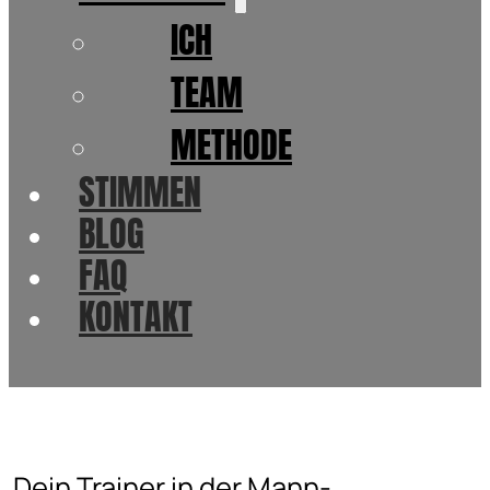
ICH
TEAM
METHODE
STIMMEN
BLOG
FAQ
KONTAKT
Dein Trainer in der Mann-