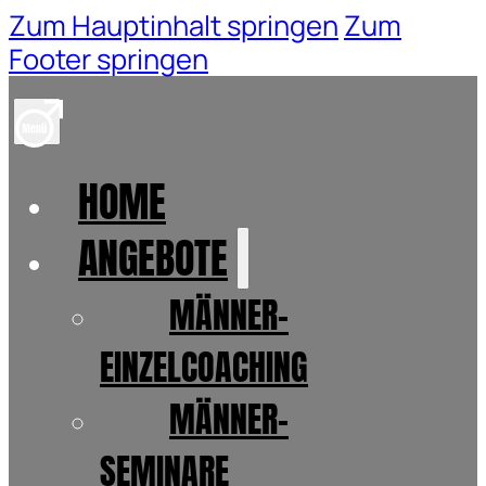
Zum Hauptinhalt springen
Zum
Footer springen
HOME
ANGEBOTE
MÄNNER-
EINZELCOACHING
MÄNNER-
SEMINARE