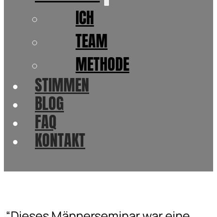
ICH
TEAM
METHODE
STIMMEN
BLOG
FAQ
KONTAKT
“Dieses Männerseminar war eine