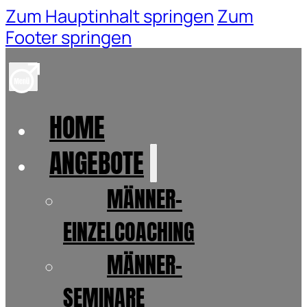
Zum Hauptinhalt springen
Zum
Footer springen
HOME
ANGEBOTE
MÄNNER-
EINZELCOACHING
MÄNNER-
SEMINARE