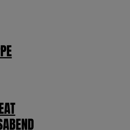
PE
EAT
SABEND