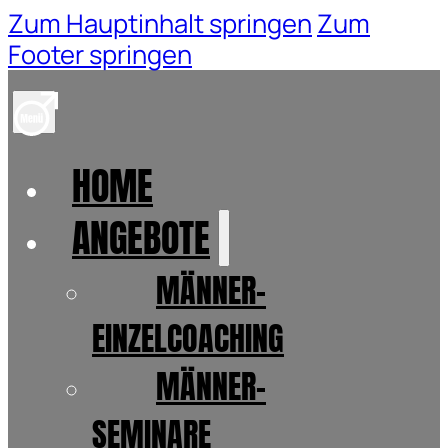
Zum Hauptinhalt springen
Zum
Footer springen
HOME
ANGEBOTE
MÄNNER-
EINZELCOACHING
MÄNNER-
SEMINARE