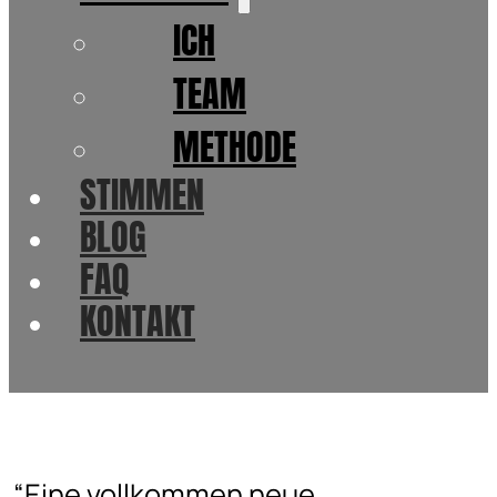
ICH
TEAM
METHODE
STIMMEN
BLOG
FAQ
KONTAKT
“Eine vollkommen neue