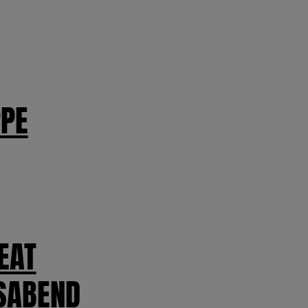
PE
EAT
SABEND