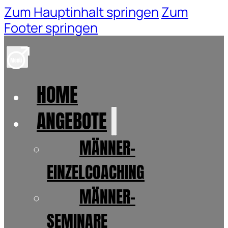
Zum Hauptinhalt springen
Zum
Footer springen
HOME
ANGEBOTE
MÄNNER-
EINZELCOACHING
MÄNNER-
SEMINARE