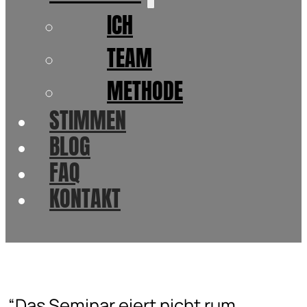
ICH
TEAM
METHODE
STIMMEN
BLOG
FAQ
KONTAKT
“Das Seminar eiert nicht rum,