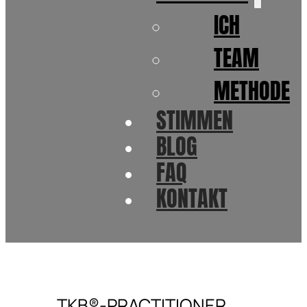
ICH
TEAM
METHODE
STIMMEN
BLOG
FAQ
KONTAKT
TKB®-PRACTITIONER