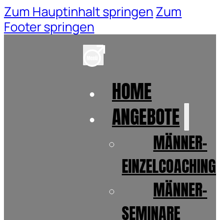
Zum Hauptinhalt springen
Zum
Footer springen
HOME
ANGEBOTE
MÄNNER-
EINZELCOACHING
MÄNNER-
SEMINARE