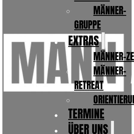
MÄNNER-
GRUPPE
EXTRAS
MÄNNER-ZE
MÄNNER-
RETREAT
ORIENTIER
TERMINE
ÜBER UNS