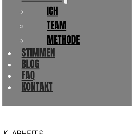
ICH
TEAM
METHODE
STIMMEN
BLOG
FAQ
KONTAKT
KLARHEIT &