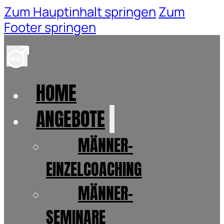
Zum Hauptinhalt springen
Zum
Footer springen
HOME
ANGEBOTE
MÄNNER-
EINZELCOACHING
MÄNNER-
SEMINARE