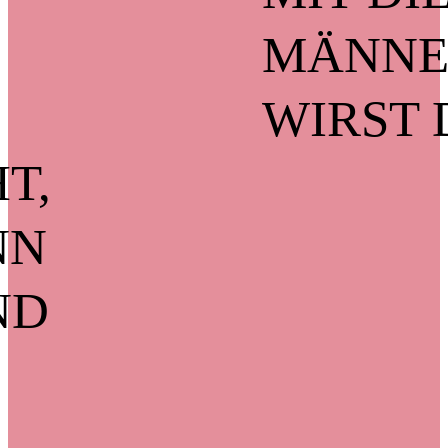
MÄNNE
WIRST D
T,
NN
ND