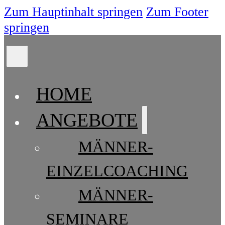
Zum Hauptinhalt springen
Zum Footer
springen
HOME
ANGEBOTE
MÄNNER-
EINZELCOACHING
MÄNNER-
SEMINARE