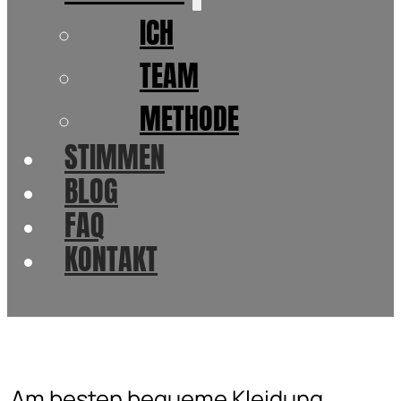
ICH
TEAM
METHODE
STIMMEN
BLOG
FAQ
KONTAKT
Am besten bequeme Kleidung,