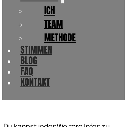
ICH
TEAM
METHODE
STIMMEN
BLOG
FAQ
KONTAKT
Du kannst jedes
Weitere Infos zu