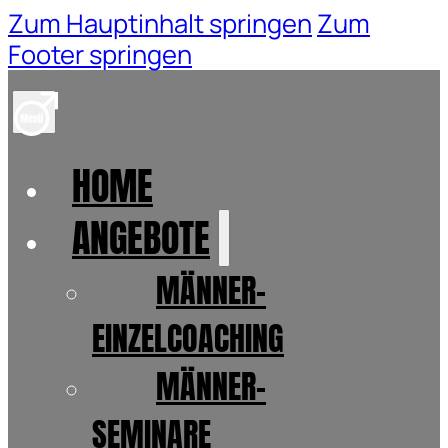
Zum Hauptinhalt springen
Zum
Footer springen
HOME
ANGEBOTE
MÄNNER-
EINZELCOACHING
MÄNNER-
SEMINARE