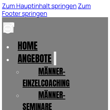
Zum Hauptinhalt springen
Zum
Footer springen
HOME
ANGEBOTE
MÄNNER-
EINZELCOACHING
MÄNNER-
SEMINARE