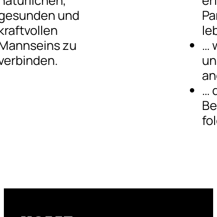
natürlichen,
er
gesunden und
Pa
kraftvollen
le
Mannseins zu
… 
verbinden.
un
an
… 
Be
fo