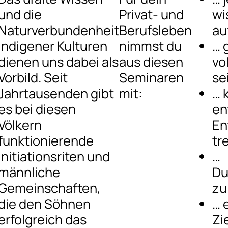
und die
Privat- und
wi
Naturverbundenheit
Berufsleben
au
indigener Kulturen
nimmst du
… 
dienen uns dabei als
aus diesen
vo
Vorbild. Seit
Seminaren
se
Jahrtausenden gibt
mit:
… 
es bei diesen
en
Völkern
En
funktionierende
tr
Initiationsriten und
…
männliche
Du
Gemeinschaften,
zu
die den Söhnen
… 
erfolgreich das
Zi