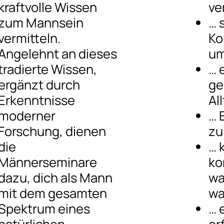
kraftvolle Wissen
ve
zum Mannsein
… 
vermitteln.
Ko
Angelehnt an dieses
um
tradierte Wissen,
… 
ergänzt durch
ge
Erkenntnisse
Al
moderner
… 
Forschung, dienen
zu
die
… 
Männerseminare
ko
dazu, dich als Mann
wa
mit dem gesamten
wa
Spektrum eines
… 