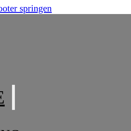
oter springen
E