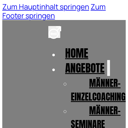
Zum Hauptinhalt springen
Zum
Footer springen
HOME
ANGEBOTE
MÄNNER-
EINZELCOACHING
MÄNNER-
SEMINARE