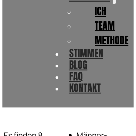
ICH
TEAM
METHODE
STIMMEN
BLOG
FAQ
KONTAKT
Es finden 8
Männer-