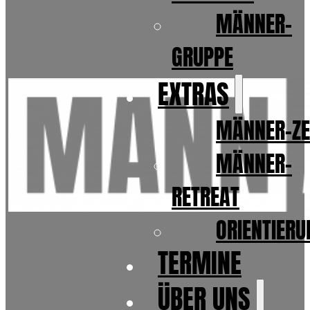
MÄNNER-
GRUPPE
EXTRAS
MÄNNER-ZE
MÄNNER-
RETREAT
ORIENTIER
TERMINE
ÜBER UNS